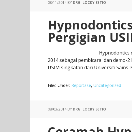
08/11/2014
BY
DRG. LOCKY SETIO
Hypnodontics 
Pergigian US
Hypnodontics d
2014 sebagai pembicara dan demo-2 hi
USIM singkatan dari Universiti Sains 
Filed Under:
Reportase
,
Uncategorized
08/03/2014
BY
DRG. LOCKY SETIO
Ceramah Hyp