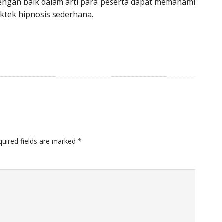
engan baik dalam arti para peserta dapat memahami
ktek hipnosis sederhana.
quired fields are marked
*