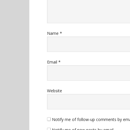
Name
*
Email
*
Website
Notify me of follow-up comments by ema
Notify me of new posts by email.