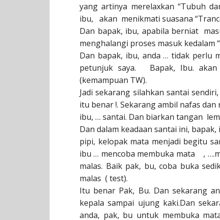
yang artinya merelaxkan “Tubuh da
ibu, akan menikmati suasana “Tranc
Dan bapak, ibu, apabila berniat ma
menghalangi proses masuk kedalam “t
Dan bapak, ibu, anda … tidak perlu
petunjuk saya. Bapak, Ibu. akan
(kemampuan TW).
Jadi sekarang silahkan santai sendir
itu benar !. Sekarang ambil nafas da
ibu, … santai. Dan biarkan tangan lema
Dan dalam keadaan santai ini, bapak
pipi, kelopak mata menjadi begitu san
ibu … mencoba membuka mata , ….mak
malas. Baik pak, bu, coba buka sedi
malas ( test).
Itu benar Pak, Bu. Dan sekarang a
kepala sampai ujung kaki.Dan seka
anda, pak, bu untuk membuka mata