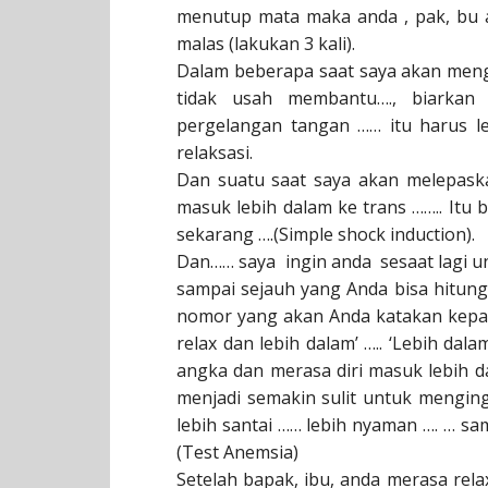
menutup mata maka anda , pak, bu aka
malas (lakukan 3 kali).
Dalam beberapa saat saya akan men
tidak usah membantu…., biarkan
pergelangan tangan …… itu harus le
relaksasi.
Dan suatu saat saya akan melepas
masuk lebih dalam ke trans …….. Itu 
sekarang ….(Simple shock induction).
Dan…… saya ingin anda sesaat lagi u
sampai sejauh yang Anda bisa hitung
nomor yang akan Anda katakan kepada d
relax dan lebih dalam’ ….. ‘Lebih dal
angka dan merasa diri masuk lebih d
menjadi semakin sulit untuk mengin
lebih santai …… lebih nyaman …. … s
(Test Anemsia)
Setelah bapak, ibu, anda merasa rela