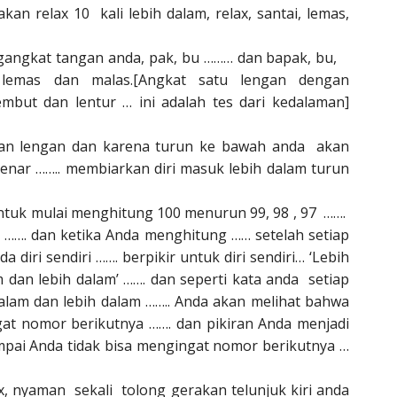
n relax 10 kali lebih dalam, relax, santai, lemas,
gangkat tangan anda, pak, bu ……… dan bapak, bu,
 lemas dan malas.[Angkat satu lengan dengan
mbut dan lentur … ini adalah tes dari kedalaman]
kan lengan dan karena turun ke bawah anda akan
benar …….. membiarkan diri masuk lebih dalam turun
ntuk mulai menghitung 100 menurun 99, 98 , 97 …….
 ……. dan ketika Anda menghitung …… setelah setiap
iri sendiri ……. berpikir untuk diri sendiri… ‘Lebih
am dan lebih dalam’ ……. dan seperti kata anda setiap
alam dan lebih dalam …….. Anda akan melihat bahwa
gat nomor berikutnya ……. dan pikiran Anda menjadi
ampai Anda tidak bisa mengingat nomor berikutnya …
x, nyaman sekali tolong gerakan telunjuk kiri anda