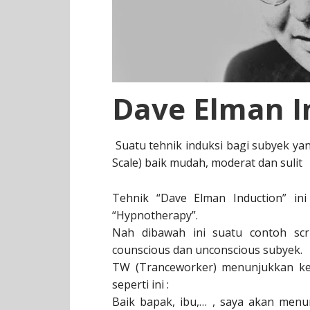
Dave Elman I
Suatu tehnik induksi bagi subyek yan
Scale) baik mudah, moderat dan suli
Tehnik “Dave Elman Induction” in
“Hypnotherapy”.
Nah dibawah ini suatu contoh scr
counscious dan unconscious subyek.
TW (Tranceworker) menunjukkan ke
seperti ini :
Baik bapak, ibu,… , saya akan men