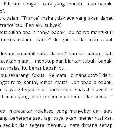
n Pikiran” dengan cara yang mudah…. dan bapak,
e”.
suk dalam “Trance” maka tidak ada yang akan dapat
rance”tsb. (Perilaku subyek)
 melakukan apa-2 hanya bapak, ibu hanya mengikuti
 masuk dalam “trance” dengan mudah dan cepat
i, kemudian ambil nafas dalam-2 dan keluarkan , nah
n rasakan mata .. menutup dan biarkan tubuh bapak,
s, malas. Itu benar bapak,ibu, ….
, ibu, sekarang fokus ke mata dimana otot-2 dahi,
gat relax, santai, lemas, malas. Dan apabila bapak,
a yang terjadi mata anda lebih lemas dan benar-2
kit mata yang akan terjadi lebih lemas dan benar-2
nda merasakan relaksasi yang menyebar dari atas
rang beberapa saat lagi saya akan memerintahkan
 sedikit dan segera menutup mata dimana setiap