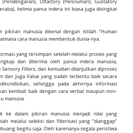
ry (Pendengaran), Olfactory (Penciuman), Gustatory
raba), kelima panca indera ini biasa juga disingkat
 pikiran manusia dikenal dengan istilah “Human
agaimana cara manusia membentuk dunia-nya.
nformasi yang tersimpan setelah melalui proses yang
tangkap dan diterima oleh panca indera manusia,
 Sensory Filters, dan kemudian dilanjutkan diproses
tem dan juga Value yang sudah terbentu baik secara
ikondisikan, sehingga pada akhirnya informasi
ikan kembali baik dengan cara verbal maupun non-
aku manusia.
k ke dalam pikiran manusia menjadi nilai yang
ah melalui seleksi dan filterisasi yang “dianggap”
dibuang begitu saja. Oleh karenanya segala peristiwa