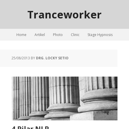
Tranceworker
Home
Artikel
Photo
Clinic
Stage Hypnosis
25/08/2013
BY
DRG. LOCKY SETIO
4 Pilar NLP