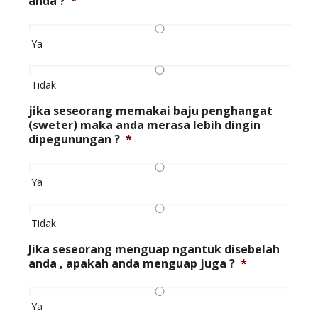
anda ?
*
Ya
Tidak
jika seseorang memakai baju penghangat
(sweter) maka anda merasa lebih dingin
dipegunungan ?
*
Ya
Tidak
Jika seseorang menguap ngantuk disebelah
anda , apakah anda menguap juga ?
*
Ya