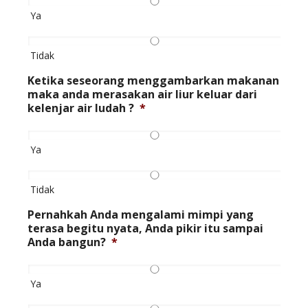
Ya
Tidak
Ketika seseorang menggambarkan makanan
maka anda merasakan air liur keluar dari
kelenjar air ludah ?
*
Ya
Tidak
Pernahkah Anda mengalami mimpi yang
terasa begitu nyata, Anda pikir itu sampai
Anda bangun?
*
Ya