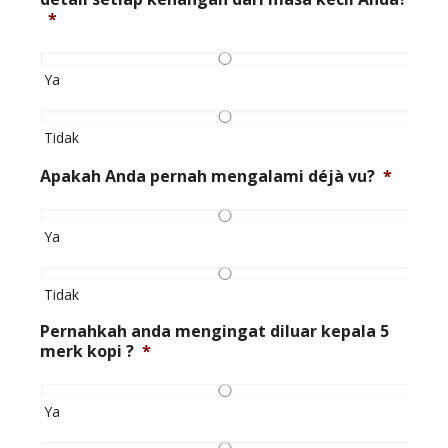
*
Ya
Tidak
Apakah Anda pernah mengalami déjà vu?
*
Ya
Tidak
Pernahkah anda mengingat diluar kepala 5
merk kopi ?
*
Ya