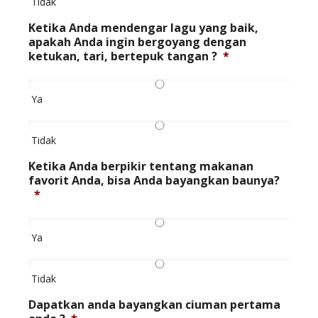
Tidak
Ketika Anda mendengar lagu yang baik,
apakah Anda ingin bergoyang dengan
ketukan, tari, bertepuk tangan ?
*
Ya
Tidak
Ketika Anda berpikir tentang makanan
favorit Anda, bisa Anda bayangkan baunya?
*
Ya
Tidak
Dapatkan anda bayangkan ciuman pertama