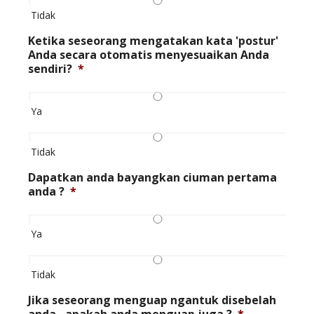
Tidak
Ketika seseorang mengatakan kata 'postur'
Anda secara otomatis menyesuaikan Anda
sendiri?
*
Ya
Tidak
Dapatkan anda bayangkan ciuman pertama
anda ?
*
Ya
Tidak
Jika seseorang menguap ngantuk disebelah