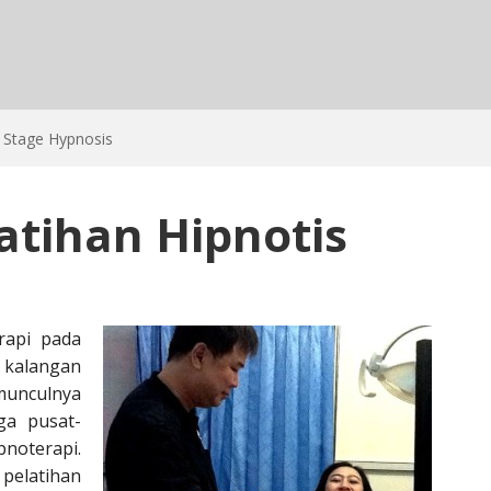
Stage Hypnosis
atihan Hipnotis
rapi pada
 kalangan
 munculnya
ga pusat-
noterapi.
 pelatihan